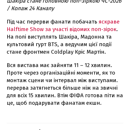
Шакіра стане головною поп-зіркою ЧС-2026
/ Колаж 24 Каналу
Під час перерви фанати побачать
яскраве
Halftime Show за участі відомих поп-зірок
.
На полі виступлять Шакіра, Мадонна та
культовий гурт BTS, а ведучим цієї події
стане фронтмен Coldplay Кріс Мартін.
Вся вистава має зайняти 11 – 12 хвилин.
Проте через організаційні моменти, як то
монтаж сцени чи інтервал між виступами.
перерва затягнеться більше ніж на звичні
для всіх 15 хвилин. Втім ФІФА готова піти на
це, щоб подарувати фанатам екшн.