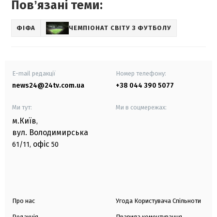
Повʼязані теми:
ФІФА
ЧЕМПІОНАТ СВІТУ З ФУТБОЛУ
E-mail редакції
Номер телефону:
news24@24tv.com.ua
+38 044 390 5077
Ми тут:
Ми в соцмережах:
м.Київ
,
вул. Володимирська
офіс
61/11,
50
Про нас
Угода Користувача Спільноти
Редакція
Правила коментування