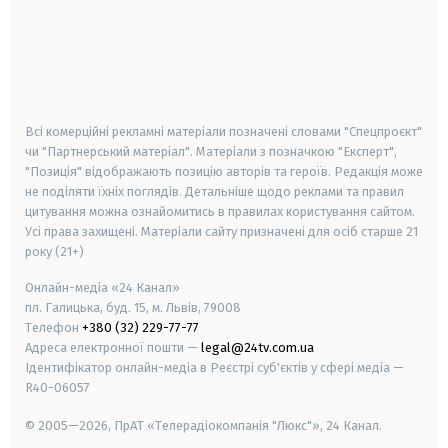
android
apple
smart tv
samsung smart tv
Всі комерційні рекламні матеріали позначені словами "Спецпроєкт"
чи "Партнерський матеріал". Матеріали з позначкою "Експерт",
"Позиція" відображають позицію авторів та героїв. Редакція може
не поділяти їхніх поглядів. Детальніше щодо реклами та правил
цитування можна ознайомитись в правилах користування сайтом.
Усі права захищені.
Матеріали сайту призначені для осіб старше
21
року (21+)
Онлайн-медіа «24 Канал»
пл. Галицька, буд. 15, м. Львів, 79008
Телефон
+380 (32) 229-77-77
Адреса електронної пошти —
legal@24tv.com.ua
Ідентифікатор онлайн-медіа в Реєстрі суб'єктів у сфері медіа —
R40-06057
© 2005—2026,
ПрАТ «Телерадіокомпанія "Люкс"», 24 Канал.