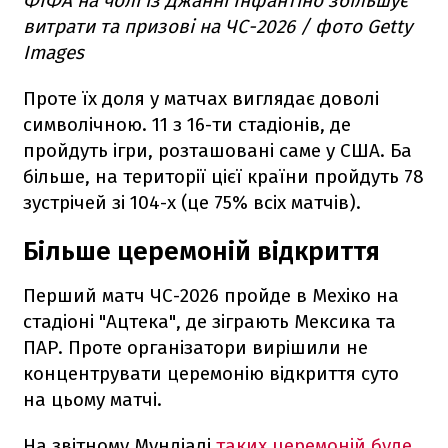
ФІФА на чолі із Джанні Інфантіно збільшує
витрати та призові на ЧС-2026 / фото Getty
Images
Проте їх доля у матчах виглядає доволі
символічною. 11 з 16-ти стадіонів, де
пройдуть ігри, розташовані саме у США. Ба
більше, на території цієї країни пройдуть 78
зустрічей зі 104-х (це 75% всіх матчів).
Більше церемоній відкриття
Перший матч ЧС-2026 пройде в Мехіко на
стадіоні "Ацтека", де зіграють Мексика та
ПАР. Проте організатори вирішили не
концентрувати церемонію відкриття суто
на цьому матчі.
На звітному Мундіалі
таких церемоній буде