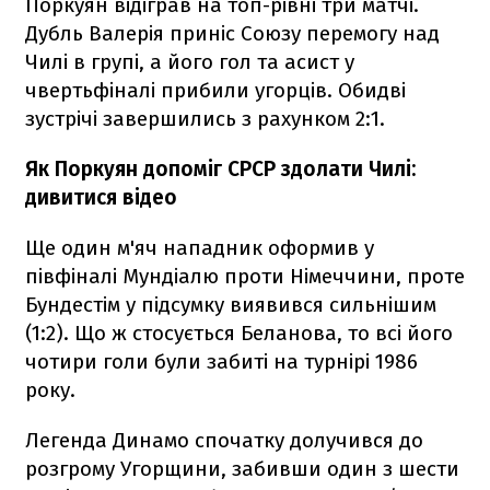
Поркуян відіграв на топ-рівні три матчі.
Дубль Валерія приніс Союзу перемогу над
Чилі в групі, а його гол та асист у
чвертьфіналі прибили угорців. Обидві
зустрічі завершились з рахунком 2:1.
Як Поркуян допоміг СРСР здолати Чилі:
дивитися відео
Ще один м'яч нападник оформив у
півфіналі Мундіалю проти Німеччини, проте
Бундестім у підсумку виявився сильнішим
(1:2). Що ж стосується Беланова, то всі його
чотири голи були забиті на турнірі 1986
року.
Легенда Динамо спочатку долучився до
розгрому Угорщини, забивши один з шести