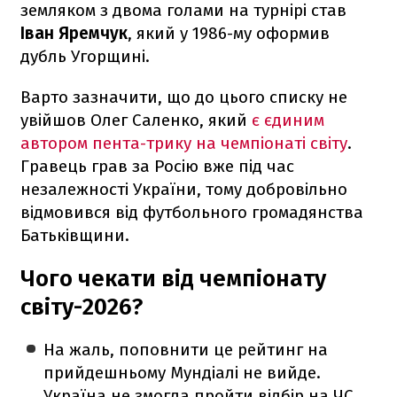
земляком з двома голами на турнірі став
Іван Яремчук
, який у 1986-му оформив
дубль Угорщині.
Варто зазначити, що до цього списку не
увійшов Олег Саленко, який
є єдиним
автором пента-трику на чемпіонаті світу
.
Гравець грав за Росію вже під час
незалежності України, тому добровільно
відмовився від футбольного громадянства
Батьківщини.
Чого чекати від чемпіонату
світу-2026?
На жаль, поповнити це рейтинг на
прийдешньому Мундіалі не вийде.
Україна не змогла пройти відбір на ЧС,