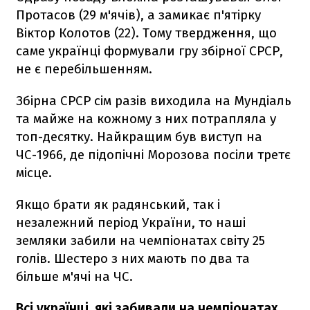
Протасов (29 м'ячів), а замикає п'ятірку
Віктор Колотов (22). Тому твердження, що
саме українці формували гру збірної СРСР,
не є перебільшенням.
Збірна СРСР сім разів виходила на Мундіаль
та майже на кожному з них потрапляла у
топ-десятку. Найкращим був виступ на
ЧС-1966, де підопічні Морозова посіли третє
місце.
Якщо брати як радянський, так і
незалежний період України, то наші
земляки забили на чемпіонатах світу 25
голів. Шестеро з них мають по два та
більше м'ячі на ЧС.
Всі українці, які забивали на чемпіонатах