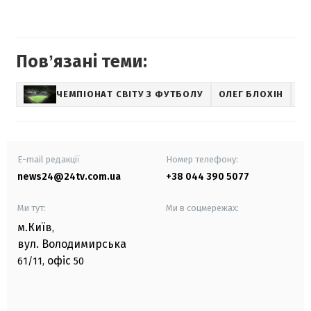
Повʼязані теми:
ЧЕМПІОНАТ СВІТУ З ФУТБОЛУ
ОЛЕГ БЛОХІН
E-mail редакції
Номер телефону:
news24@24tv.com.ua
+38 044 390 5077
Ми тут:
Ми в соцмережах:
м.Київ
,
вул. Володимирська
офіс
61/11,
50