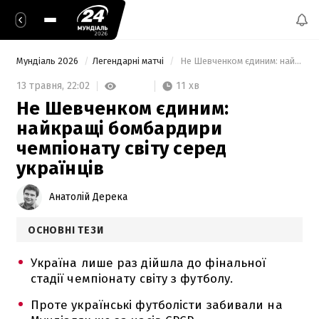
Мундіаль 2026
Легендарні матчі
 Не Шевченком єдиним: найкращі бомбардири чемпіонату світу серед українців 
11 хв
13 травня,
22:02
Не Шевченком єдиним:
найкращі бомбардири
чемпіонату світу серед
українців
Анатолій Дерека
ОСНОВНІ ТЕЗИ
Україна лише раз дійшла до фінальної
стадії чемпіонату світу з футболу.
Проте українські футболісти забивали на