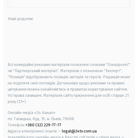
Наші додатки:
android
apple
smart tv
samsung smart tv
Всі комерційні рекламні матеріали позначені словами "Спецпроєкт"
чи "Партнерський матеріал". Матеріали з позначкою "Експерт",
"Позиція" відображають позицію авторів та героїв. Редакція може
не поділяти їхніх поглядів. Детальніше щодо реклами та правил
цитування можна ознайомитись в правилах користування сайтом.
Усі права захищені.
Матеріали сайту призначені для осіб старше
21
року (21+)
Онлайн-медіа «24 Канал»
пл. Галицька, буд. 15, м. Львів, 79008
Телефон
+380 (32) 229-77-77
Адреса електронної пошти —
legal@24tv.com.ua
Ідентифікатор онлайн-медіа в Реєстрі суб'єктів у сфері медіа —