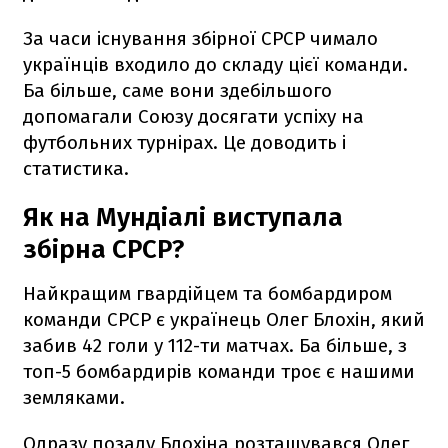
За часи існування збірної СРСР чимало
українців входило до складу цієї команди.
Ба більше, саме вони здебільшого
допомагали Союзу досягати успіху на
футбольних турнірах. Це доводить і
статистика.
Як на Мундіалі виступала
збірна СРСР?
Найкращим гвардійцем та бомбардиром
команди СРСР є українець Олег Блохін, який
забив 42 голи у 112-ти матчах. Ба більше, з
топ-5 бомбардирів команди троє є нашими
земляками.
Одразу позаду Блохіна розташувався Олег