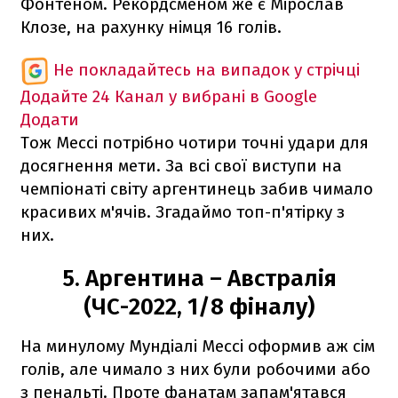
Фонтеном. Рекордсменом же є Мірослав
Клозе, на рахунку німця 16 голів.
Не покладайтесь на випадок у стрічці
Додайте 24 Канал у вибрані в Google
Додати
Тож Мессі потрібно чотири точні удари для
досягнення мети. За всі свої виступи на
чемпіонаті світу аргентинець забив чимало
красивих м'ячів. Згадаймо топ-п'ятірку з
них.
5. Аргентина – Австралія
(ЧС-2022, 1/8 фіналу)
На минулому Мундіалі Мессі оформив аж сім
голів, але чимало з них були робочими або
з пенальті. Проте фанатам запам'ятався