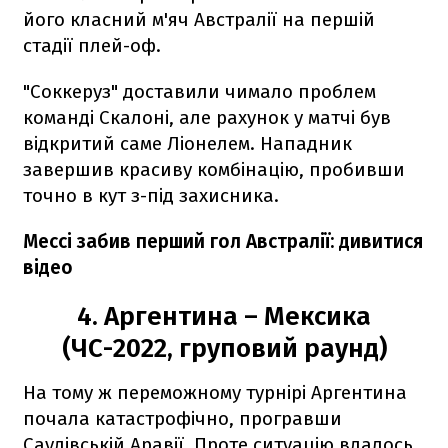
його класний м'яч Австралії на першій
стадії плей-оф.
"Соккеруз" доставили чимало проблем
команді Скалоні, але рахунок у матчі був
відкритий саме Ліонелем. Нападник
завершив красиву комбінацію, пробивши
точно в кут з-під захисника.
Мессі забив перший гол Австралії: дивитися
відео
4. Аргентина – Мексика
(ЧС-2022, груповий раунд)
На тому ж переможному турнірі Аргентина
почала катастрофічно, програвши
Саудівській Аравії. Проте ситуацію вдалось