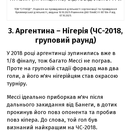
ТОВ "СІТІКОД". Ліцензія на провадження діяльності з організації та проведення
букмекерської діяльності, видана 10.10.2025 Рішенням ДАУ ПлейСіті № 104-P від
07.10.2025.
3. Аргентина – Нігерія (ЧС-2018,
груповий раунд)
У 2018 році аргентинці зупинились вже в
1/8 фіналу, тож багато Мессі не пограв.
Проте на груповій стадії форвард мав два
голи, а його м'яч нігерійцям став окрасою
турніру.
Мессі ідеально приборкав м'яч після
дальнього закидання від Банеги, в дотик
прокинув його повз опонента та пробив
повз кіпера. До слова, той гол був
визнаний найкращим на ЧС-2018.