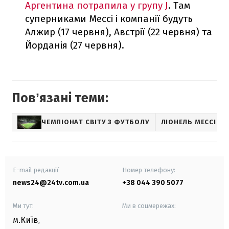
Аргентина потрапила у групу J
. Там
суперниками Мессі і компанії будуть
Алжир (17 червня), Австрії (22 червня) та
Йорданія (27 червня).
Повʼязані теми:
ЧЕМПІОНАТ СВІТУ З ФУТБОЛУ
ЛІОНЕЛЬ МЕССІ
E-mail редакції
Номер телефону:
news24@24tv.com.ua
+38 044 390 5077
Ми тут:
Ми в соцмережах:
м.Київ
,