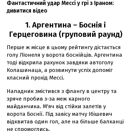
Фантастичний удар Мессі у грі з Іраном:
дивитися відео
1. Аргентина – Боснія і
Герцеговина (груповий раунд)
Перше ж місце в цьому рейтингу дістається
голу Ліонеля у ворота боснійців. Аргентина
тоді відкрила рахунок завдяки автоголу
Колашинаца, а розвинути успіх допоміг
класний прохід Мессі.
Нападник змістився з флангу в центру та
зряче пробив з-за меж карного
майданчика. М'яч від стійки залетів у
ворота Боснії. Під завісу матчу Ібішевич
відквитав один гол, але на більше балканці
не спромоглись.