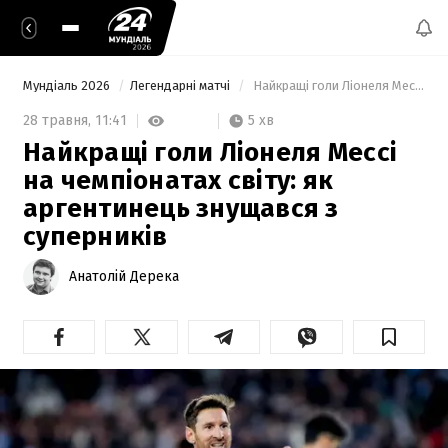
Мундіаль 2026
Легендарні матчі
 Найкращі голи Ліонеля Мессі на чемпіонатах світу: як аргентинець знущався з суперників 
5 хв
28 травня,
11:41
Найкращі голи Ліонеля Мессі
на чемпіонатах світу: як
аргентинець знущався з
суперників
Анатолій Дерека