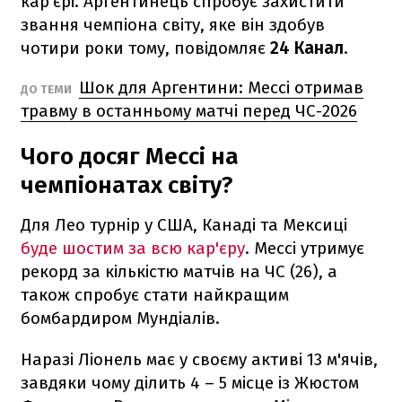
кар'єрі. Аргентинець спробує захистити
звання чемпіона світу, яке він здобув
чотири роки тому, повідомляє
24 Канал
.
Шок для Аргентини: Мессі отримав
ДО ТЕМИ
травму в останньому матчі перед ЧС-2026
Чого досяг Мессі на
чемпіонатах світу?
Для Лео турнір у США, Канаді та Мексиці
буде шостим за всю кар'єру
. Мессі утримує
рекорд за кількістю матчів на ЧС (26), а
також спробує стати найкращим
бомбардиром Мундіалів.
Наразі Ліонель має у своєму активі 13 м'ячів,
завдяки чому ділить 4 – 5 місце із Жюстом