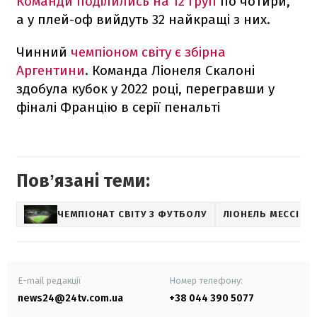
Команди поділились на 12 груп
по чотири,
а у плей-оф вийдуть 32 найкращі з них.
Чинний
чемпіоном світу є збірна
Аргентини
. Команда Ліонеля Скалоні
здобула кубок у 2022 році, перегравши у
фіналі Францію в серії пенальті
Повʼязані теми:
ЧЕМПІОНАТ СВІТУ З ФУТБОЛУ
ЛІОНЕЛЬ МЕССІ
E-mail редакції
Номер телефону:
news24@24tv.com.ua
+38 044 390 5077