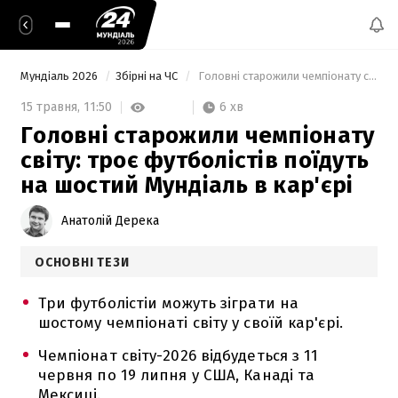
Мундіаль 2026
Збірні на ЧС
 Головні старожили чемпіонату світу: троє футболістів поїдуть на шостий Мундіаль в кар'єрі 
6 хв
15 травня,
11:50
Головні старожили чемпіонату
світу: троє футболістів поїдуть
на шостий Мундіаль в кар'єрі
Анатолій Дерека
ОСНОВНІ ТЕЗИ
Три футболістіи можуть зіграти на
шостому чемпіонаті світу у своїй кар'єрі.
Чемпіонат світу-2026 відбудеться з 11
червня по 19 липня у США, Канаді та
Мексиці.