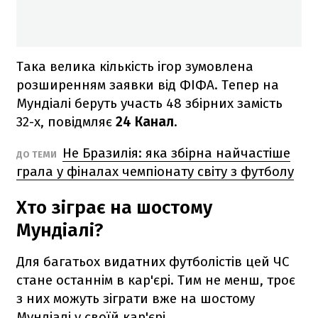
Така велика кількість ігор зумовлена
розширенням заявки від ФІФА. Тепер на
Мундіалі беруть участь 48 збірних замість
32-х, повідмляє
24 Канал
.
Не Бразилія: яка збірна найчастіше
ДО ТЕМИ
грала у фіналах чемпіонату світу з футболу
Хто зіграє на шостому
Мундіалі?
Для багатьох видатних футболістів цей ЧС
стане останнім в кар'єрі. Тим не менш, троє
з них можуть зіграти вже на шостому
Мундіалі у своїй кар'єрі.