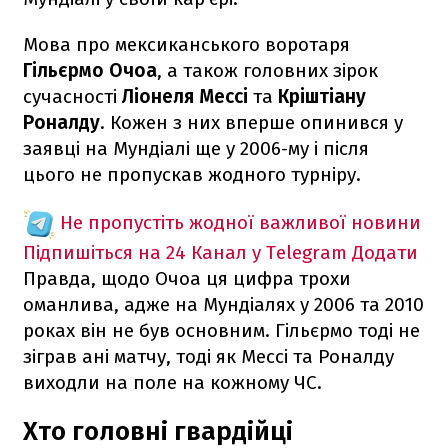
Мова про мексиканського воротаря
Гільєрмо Очоа
, а також головних зірок
сучасності
Ліонеля Мессі
та
Кріштіану
Роналду
. Кожен з них вперше опинився у
заявці на Мундіалі ще у 2006-му і після
цього не пропускав жодного турніру.
Не пропустіть жодної важливої новини
Підпишіться на 24 Канал у Telegram
Додати
Правда, щодо Очоа ця цифра трохи
оманлива, адже на Мундіалях у 2006 та 2010
роках він не був основним. Гільєрмо тоді не
зіграв ані матчу, тоді як Мессі та Роналду
виходли на поле на кожному ЧС.
Хто головні гвардійці