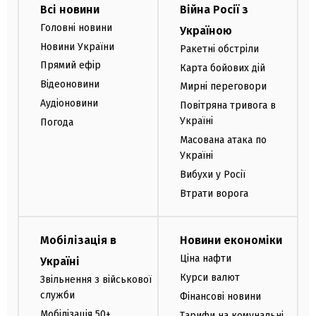
Всі новини
Війна Росії з
Головні новини
Україною
Новини України
Ракетні обстріли
Прямий ефір
Карта бойових дій
Відеоновини
Мирні переговори
Аудіоновини
Повітряна тривога в
Україні
Погода
Масована атака по
Україні
Вибухи у Росії
Втрати ворога
Мобілізація в
Новини економіки
Ціна нафти
Україні
Курси валют
Звільнення з військової
служби
Фінансові новини
Мобілізація 50+
Тарифи на комунальні