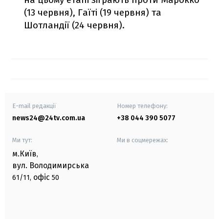
(13 червня), Гаїті (19 червня) та
Шотландії (24 червня).
E-mail редакції
Номер телефону:
news24@24tv.com.ua
+38 044 390 5077
Ми тут:
Ми в соцмережах:
м.Київ
,
вул. Володимирська
офіс
61/11,
50