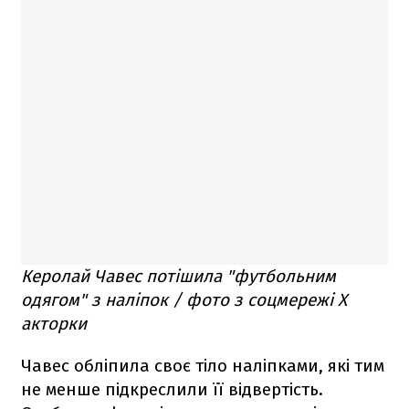
Керолай Чавес потішила "футбольним
одягом" з наліпок / фото з соцмережі X
акторки
Чавес обліпила своє тіло наліпками, які тим
не менше підкреслили її відвертість.