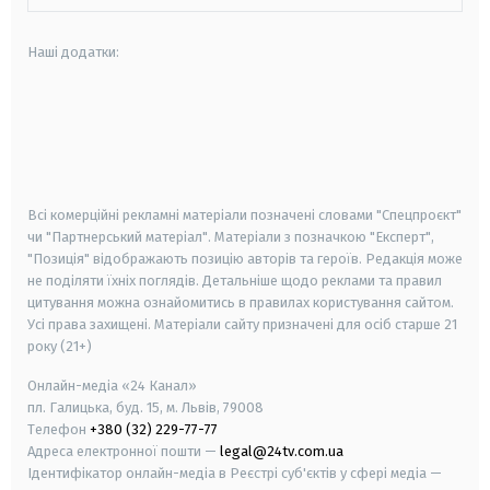
Наші додатки:
android
apple
smart tv
samsung smart tv
Всі комерційні рекламні матеріали позначені словами "Спецпроєкт"
чи "Партнерський матеріал". Матеріали з позначкою "Експерт",
"Позиція" відображають позицію авторів та героїв. Редакція може
не поділяти їхніх поглядів. Детальніше щодо реклами та правил
цитування можна ознайомитись в правилах користування сайтом.
Усі права захищені.
Матеріали сайту призначені для осіб старше
21
року (21+)
Онлайн-медіа «24 Канал»
пл. Галицька, буд. 15, м. Львів, 79008
Телефон
+380 (32) 229-77-77
Адреса електронної пошти —
legal@24tv.com.ua
Ідентифікатор онлайн-медіа в Реєстрі суб'єктів у сфері медіа —