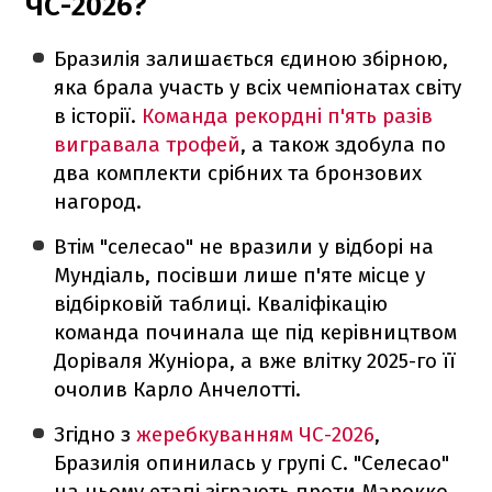
ЧС-2026?
Бразилія залишається єдиною збірною,
яка брала участь у всіх чемпіонатах світу
в історії.
Команда рекордні п'ять разів
вигравала трофей
, а також здобула по
два комплекти срібних та бронзових
нагород.
Втім "селесао" не вразили у відборі на
Мундіаль, посівши лише п'яте місце у
відбірковій таблиці. Кваліфікацію
команда починала ще під керівництвом
Доріваля Жуніора, а вже влітку 2025-го її
очолив Карло Анчелотті.
Згідно з
жеребкуванням ЧС-2026
,
Бразилія опинилась у групі C. "Селесао"
на цьому етапі зіграють проти Марокко