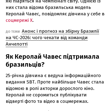
які піаряться на чемпіонаті світу. Однією із
них стала відома бразильська модель
Керолай Чавес, повідомляє дівчина у себе в
соцмережі X
.
Анонс і прогноз на збірну Бразилії
ДО ТЕМИ
на ЧС-2026: чого чекати від команди
Анчелотті
Як Керолай Чавес підтримала
бразильців?
25-річна дівчина є ведуча інформаційного
видання SBT. Проте найбільше Чавес стала
відомою в ролі акторки дорослого кіно.
Керолай не соромиться публікувати
відверті фото та відео в соцмережах.