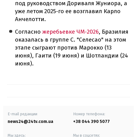
под руководством Дориваля Жуниора, а
уже летом 2025-го ее возглавил Карло
Анчелотти.
Согласно
жеребьевке ЧМ-2026
, Бразилия
оказалась в группе C. "Селесао" на этом
этапе сыграют против Марокко (13
июня), Гаити (19 июня) и Шотландии (24
июня).
E-mail редакции
Номер телефона:
news24@24tv.com.ua
+38 044 390 5077
Мы здесь:
Мы в соцсетях: