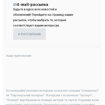
E-mail-рассылка
Будьте в курсе всех новостей и
обновлений! Перейдите на страницу наших
рассылок, чтобы выбрать те, которые
соответствуют вашим интересам.
К РАССЫЛКАМ
Наши приложения:
android
apple
smart tv
samsung smart tv
Всі комерційні рекламні матеріали позначені словами "Спецпроєкт"
чи "Партнерський матеріал". Матеріали з позначкою "Експерт",
"Позиція" відображають позицію авторів та героїв. Редакція може
не поділяти їхніх поглядів. Детальніше щодо реклами та правил