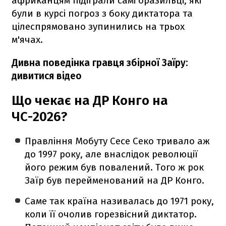
африканцям підіграли самі бразильці, які
були в курсі погроз з боку диктатора та
цілеспрямовано зупинились на трьох
м'ячах.
Дивна поведінка гравця збірної Заїру:
дивитися відео
Що чекає на ДР Конго на
ЧС-2026?
Правління Мобуту Сесе Секо тривало аж
до 1997 року, але внаслідок революції
його режим був повалений. Того ж рок
Заїр був перейменований на ДР Конго.
Саме так країна називалась до 1971 року,
коли її очолив горезвісний диктатор.