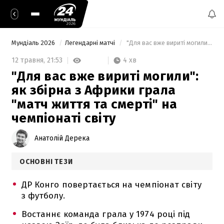
Мундіаль 2026
Легендарні матчі
 "Для вас вже вириті могили": як збірна з Африки грала "матч життя та смерті" на чемпіонаті світу 
4 хв
12 травня,
21:53
"Для вас вже вириті могили":
як збірна з Африки грала
"матч життя та смерті" на
чемпіонаті світу
Анатолій Дерека
ОСНОВНІ ТЕЗИ
ДР Конго повертається на чемпіонат світу
з футболу.
Востаннє команда грала у 1974 році під