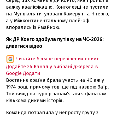
Серед цих команд є ДР Конго, яка пройшла
важку кваліфікацію. Конголезці не пустили
на Мундіаль титуловані Камерун та Нігерію,
а у Міжконтинентальному плей-оф
впорались із Ямайкою.
Як ДР Конго здобула путівку на ЧС-2026:
дивитися відео
Читайте більше перевірених новин
Додайте 24 Канал у вибрані джерела в
Google
Додати
Востаннє країна брала участь на ЧС аж у
1974 році, причому тоді ще під назвою Заїр.
Той вихід на турнір запам'ятався фанатам
кількома дикими історія.
Команда потрапила у непросту групу з