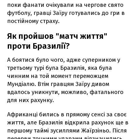
поки фанати очікували на чергове свято
футболу, гравці Заїру готувались до гри в
постійному страху.
Як пройшов "матч життя"
проти Бразилії?
А боятися було чого, адже суперником у
третьому турі була Бразилія, яка була
чинним на той момент переможцем
Мундіалю. Втім гравцям Заїру дивом
вдалось уникнути, можливо, фатального
для них рахунку.
Африканці бились в прямому сенсі за своє
життя, але Бразилія відкрила рахунок ще в
першому таймі зусиллями Жаїрзіньо. Після
перерви точними ударами відзначились