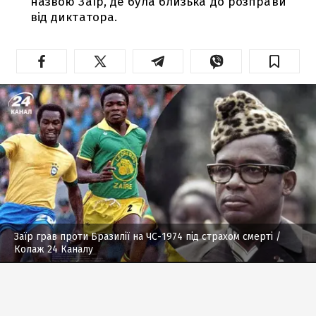
назвою Заїр, де була близька до розправи
від диктатора.
Заїр грав проти Бразилії на ЧС-1974 під страхом смерті
/
Колаж 24 Каналу