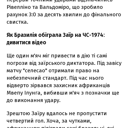
Рівелліно та Вальдоміро, що зробило
рахунок 3:0 за десять хвилин до фінального
свистка.
Як Бразилія обіграла Заїр на ЧС-1974:
дивитися відео
Ще один м'яч міг привести в дію ті самі
погрози від заїрського диктатора. Під завісу
матчу "селесао" отримали право на
небезпечний стандарт. Під час нього
відверто зірвався захисник африканців
Мвепу Ілунга, вибивши м'яч з позначки ще
до виконання удару.
Зрештою Заїру вдалось не пропустити
четвертий гол. Хоча, за чутками,