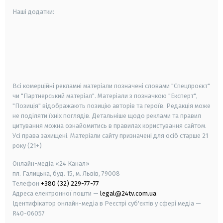
Наші додатки:
android
apple
smart tv
samsung smart tv
Всі комерційні рекламні матеріали позначені словами "Спецпроєкт"
чи "Партнерський матеріал". Матеріали з позначкою "Експерт",
"Позиція" відображають позицію авторів та героїв. Редакція може
не поділяти їхніх поглядів. Детальніше щодо реклами та правил
цитування можна ознайомитись в правилах користування сайтом.
Усі права захищені.
Матеріали сайту призначені для осіб старше
21
року (21+)
Онлайн-медіа «24 Канал»
пл. Галицька, буд. 15, м. Львів, 79008
Телефон
+380 (32) 229-77-77
Адреса електронної пошти —
legal@24tv.com.ua
Ідентифікатор онлайн-медіа в Реєстрі суб'єктів у сфері медіа —
R40-06057