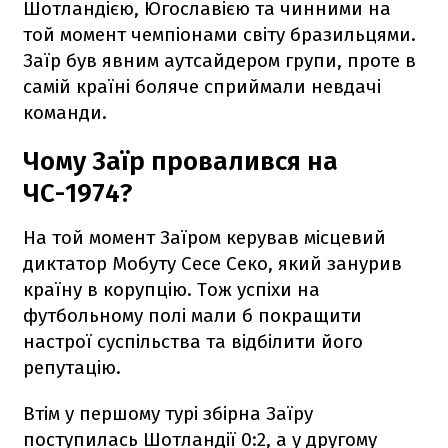
Шотландією, Югославією та чинними на
той момент чемпіонами світу бразильцями.
Заїр був явним аутсайдером групи, проте в
самій країні боляче сприймали невдачі
команди.
Чому Заїр провалився на
ЧС-1974?
На той момент Заїром керував місцевий
диктатор Мобуту Сесе Секо, який занурив
країну в корупцію. Тож успіхи на
футбольному полі мали б покращити
настрої суспільства та відбілити його
репутацію.
Втім у першому турі збірна Заїру
поступилась Шотландії 0:2, а у другому