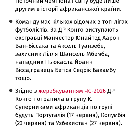
Поточний чемпіонат світу буде лише
другим в історії африканської країни.
Команду має кількох відомих в топ-лігах
футболістів. За ДР Конго виступають
ексгравці Манчестер Юнайтед Аарон
Ван-Біссака та Аксель Туанзебе,
захисник Лілля Шансель Мбемба,
нападник Ньюкасла Йоанн
Вісса,гравець Бетіса Седрік Бакамбу
тощо.
Згідно з
жеребкуванням ЧС-2026
ДР
Конго потрапила в групу К.
Суперниками африканців по групі
будуть Португалія (17 червня), Колумбія
(23 червня) та Узбекистан (27 червня).