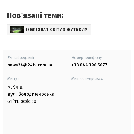
Повʼязані теми:
ЧЕМПІОНАТ СВІТУ З ФУТБОЛУ
E-mail редакції
Номер телефону:
news24@24tv.com.ua
+38 044 390 5077
Ми тут:
Ми в соцмережах:
м.Київ
,
вул. Володимирська
офіс
61/11,
50