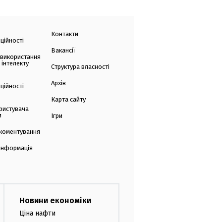
Контакти
ційності
Вакансії
 використання
 інтелекту
Структура власності
Архів
ційності
Карта сайту
ристувача
и
Ігри
коментування
 інформація
Новини економіки
Ціна нафти