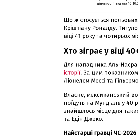
діяльності, видана 10.10
Що ж стосується польових 
Кріштіану Роналду. Титуло
віці 41 року та чотирьох мі
Хто зіграє у віці 40
Для нападника Аль-Наср
історії
. За цим показником
Ліонелем Мессі та Гільєрм
Власне, мексиканський вор
поїдуть на Мундіаль у 40 р
знайшлось місце для таки
та Едін Джеко.
Найстарші гравці ЧС-2026