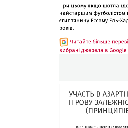
При цьому якщо шотландец
найстаршим футболістом в 
єгиптянину Ессаму Ель-Хадд
років.
Читайте більше перев
вибрані джерела в Google
УЧАСТЬ В АЗАРТ
ІГРОВУ ЗАЛЕЖНІ
(ПРИНЦИПІВ
ТОВ "СІТІКОД". Ліцензія на провад