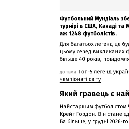
Футбольний Мундіаль збе
турнірі в США, Канаді та 
аж 1248 футболістів.
Для багатьох легенд це бу
цьому серед викликаних фу
більше 40 років, повідомл
Топ-5 легенд україн
ДО ТЕМИ
чемпіонаті світу
Який гравець є на
Найстаршим футболістом Ч
Крейг Гордон. Він стане є
Ба більше, у грудні 2026-г