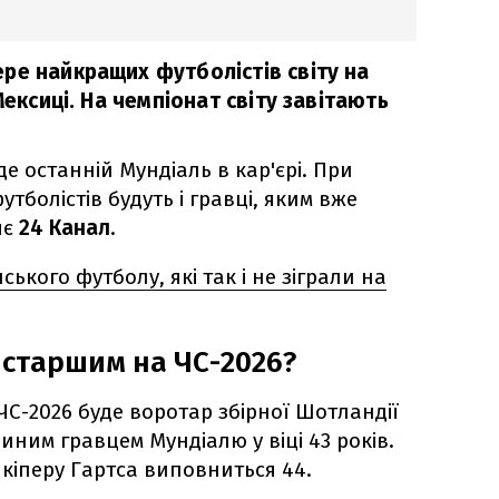
ре найкращих футболістів світу на
Мексиці. На чемпіонат світу завітають
де останній Мундіаль в кар'єрі. При
тболістів будуть і гравці, яким вже
яє
24 Канал
.
ського футболу, які так і не зіграли на
йстаршим на ЧС-2026?
С-2026 буде воротар збірної Шотландії
диним гравцем Мундіалю у віці 43 років.
о кіперу Гартса виповниться 44.