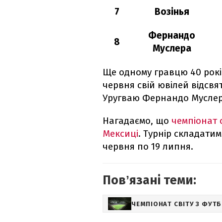
7
Возінья
Фернандо
8
Муслера
Ще одному гравцю 40 рокі
червня свій ювілей відсвя
Уругваю Фернандо Муслер
Нагадаємо, що
чемпіонат 
Мексиці
. Турнір складатиме
червня по 19 липня.
Повʼязані теми:
ЧЕМПІОНАТ СВІТУ З ФУТ