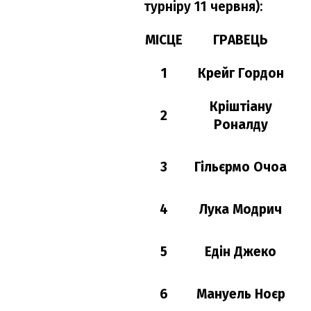
турніру 11 червня):
МІСЦЕ
ГРАВЕЦЬ
1
Крейг Гордон
Кріштіану
2
Роналду
3
Гільєрмо Очоа
4
Лука Модрич
5
Едін Джеко
6
Мануель Ноєр