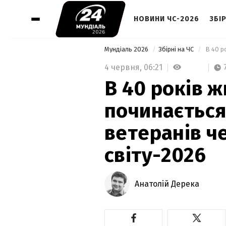
НОВИНИ ЧС-2026
ЗБІР
Мундіаль 2026
Збірні на ЧС
4 червня,
06:21
В 40 років ж
починається
ветеранів ч
світу-2026
Анатолій Дерека