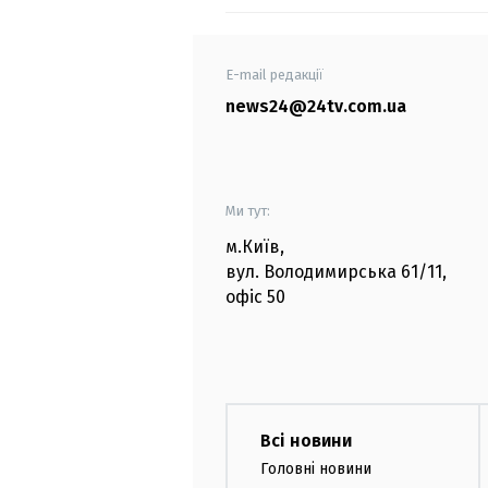
E-mail редакції
news24@24tv.com.ua
Ми тут:
м.Київ
,
вул. Володимирська
61/11,
офіс
50
Всі новини
Головні новини