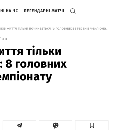
НІ НА ЧС
ЛЕГЕНДАРНІ МАТЧІ
 В 40 років життя тільки починається: 8 головних ветеранів чемпіонату світу-2026 
7 хв
иття тільки
: 8 головних
емпіонату