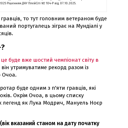
.2025 Рішенням ДАУ ПлейСіті № 104-P від 07.10.2025.
гравців, то тут головним ветераном буде
ваний португалець зіграє на Мундіалі у
сяців.
+?
а
це буде вже шостий чемпіонат світу в
 він утримуватиме рекорд разом із
о Очоа.
отар буде одним з п'яти гравців, які
оків. Окрім Очоа, в цьому списку
х легенд як Лука Модрич, Мануель Ноєр
 (вік вказаний станом на дату початку