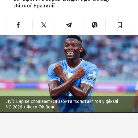
збірної Бразилії.
Луїс Енріке сподівається забити "золотий" гол у фіналі
ЧС-2026
/ Фото ФК Зеніт