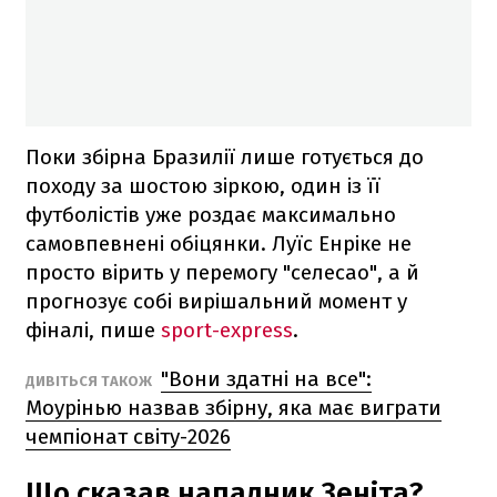
Поки збірна Бразилії лише готується до
походу за шостою зіркою, один із її
футболістів уже роздає максимально
самовпевнені обіцянки. Луїс Енріке не
просто вірить у перемогу "селесао", а й
прогнозує собі вирішальний момент у
фіналі, пише
sport-express
.
"Вони здатні на все":
ДИВІТЬСЯ ТАКОЖ
Моурінью назвав збірну, яка має виграти
чемпіонат світу-2026
Що сказав нападник Зеніта?