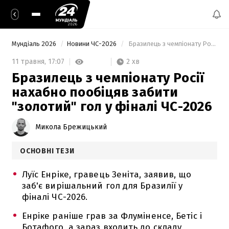
Мундіаль 2026
Новини ЧС-2026
 Бразилець з чемпіонату Росії нахабно пообіцяв забити "золотий" гол у фіналі ЧС-2026 
2 хв
11 травня,
17:07
Бразилець з чемпіонату Росії
нахабно пообіцяв забити
"золотий" гол у фіналі ЧС-2026
Микола Брежицький
ОСНОВНІ ТЕЗИ
Луїс Енріке, гравець Зеніта, заявив, що
заб'є вирішальний гол для Бразилії у
фіналі ЧС-2026.
Енріке раніше грав за Флуміненсе, Бетіс і
Ботафого, а зараз входить до складу