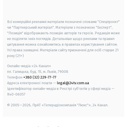
smart tv
samsung smart tv
Всі комерційні рекламні матеріали позначені словами "Спецпроєкт"
чи "Партнерський матеріал". Матеріали з позначкою "Експерт",
"Позиція" відображають позицію авторів та героїв. Редакція може
не поділяти їхніх поглядів. Детальніше щодо реклами та правил
цитування можна ознайомитись в правилах користування сайтом.
Усі права захищені.
Матеріали сайту призначені для осіб старше
21
року (21+)
Онлайн-медіа «24 Канал»
пл. Галицька, буд. 15, м. Львів, 79008
Телефон
+380 (32) 229-77-77
Адреса електронної пошти —
legal@24tv.com.ua
Ідентифікатор онлайн-медіа в Реєстрі суб'єктів у сфері медіа —
R40-06057
© 2005—2026,
ПрАТ «Телерадіокомпанія "Люкс"», 24 Канал.