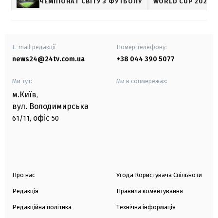
ЧЕМПІОНАТ СВІТУ З ФУТБОЛУ
WORLD CUP 2026
E-mail редакції
Номер телефону:
news24@24tv.com.ua
+38 044 390 5077
Ми тут:
Ми в соцмережах:
м.Київ
,
вул. Володимирська
офіс
61/11,
50
Про нас
Угода Користувача Спільноти
Редакція
Правила коментування
Редакційна політика
Технічна інформація