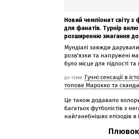
Новий чемпіонат світу з 
для фанатів. Турнір вклю
розширенню змагання до 
Мундіалі завжди дарували
розв'язки та напружені ма
було місце для підлості та
Гучні сенсації в іс
ДО ТЕМИ
топове Марокко та сканда
Це також додавало колори
багатьох футболістів з нег
найганебніших епізодів в і
Плювок