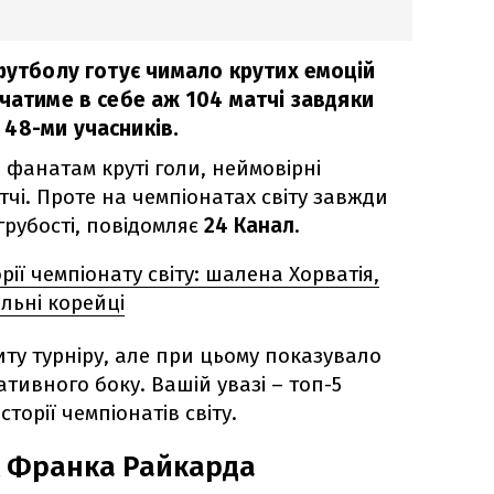
футболу готує чимало крутих емоцій
чатиме в себе аж 104 матчі завдяки
48-ми учасників.
 фанатам круті голи, неймовірні
тчі. Проте на чемпіонатах світу завжди
 грубості, повідомляє
24 Канал
.
торії чемпіонату світу: шалена Хорватія,
льні корейці
ту турніру, але при цьому показувало
ативного боку. Вашій увазі – топ-5
сторії чемпіонатів світу.
 Франка Райкарда