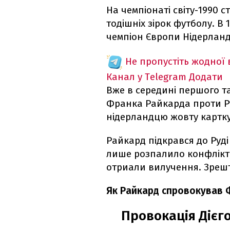
На чемпіонаті світу-1990 
тодішніх зірок футболу. В
чемпіон Європи Нідерланди
Не пропустіть жодної
Канал у Telegram
Додати
Вже в середині першого т
Франка Райкарда проти Р
нідерландцю жовту картку
Райкард підкрався до Руді 
лише розпалило конфлікт,
отриали вилучення. Зрешто
Як Райкард спровокував 
Провокація Дієг