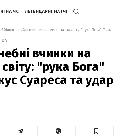
НІ НА ЧС
ЛЕГЕНДАРНІ МАТЧІ
 Найбільш ганебні вчинки на чемпіонатах світу: "рука Бога" Марадони, укус Суареса та удар Зідана 
6 хв
небні вчинки на
світу: "рука Бога"
кус Суареса та удар