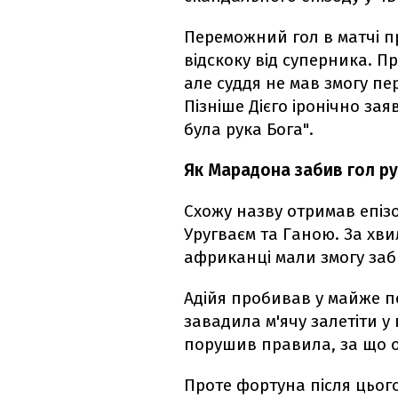
Переможний гол в матчі п
відскоку від суперника. П
але суддя не мав змогу пе
Пізніше Дієго іронічно зая
була рука Бога".
Як Марадона забив гол ру
Схожу назву отримав епізо
Уругваєм та Ганою. За хви
африканці мали змогу за
Адійя пробивав у майже п
завадила м'ячу залетіти 
порушив правила, за що о
Проте фортуна після цього