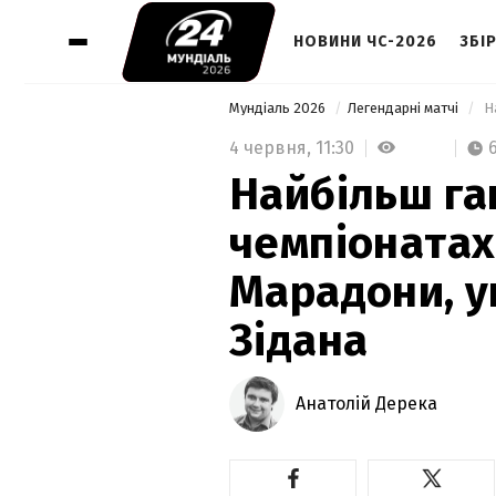
НОВИНИ ЧС-2026
ЗБІР
Мундіаль 2026
Легендарні матчі
4 червня,
11:30
Найбільш га
чемпіонатах 
Марадони, у
Зідана
Анатолій Дерека