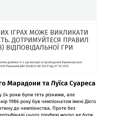
НИХ ІГРАХ МОЖЕ ВИКЛИКАТИ
СТЬ. ДОТРИМУЙТЕСЯ ПРАВИЛ
) ВІДПОВІДАЛЬНОЇ ГРИ
ження діяльності з організації та проведення букмекерської
.2025 Рішенням ДАУ ПлейСіті № 104-P від 07.10.2025.
єго Марадони та Луїса Суареса
у 24 роки були геть різними, але
нір 1986 року був чемпіонатом імені Дієго
нтину до чемпіонства. Проте без
ертьфіналі цього трофею могло не бути.