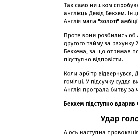
Так само нишком спробува
англієць Девід Бекхем. Інц
Англія мала "золоті" амбіці
Проте вони розбились об 
другого тайму за рахунку 2
Бекхема, за що отримав п
підступно відповісти.
Коли арбітр відвернувся,
гомілці. У підсумку суддя
Англія програла битву за ч
Бекхем підступно вдарив 
Удар голо
А ось наступна провокаці