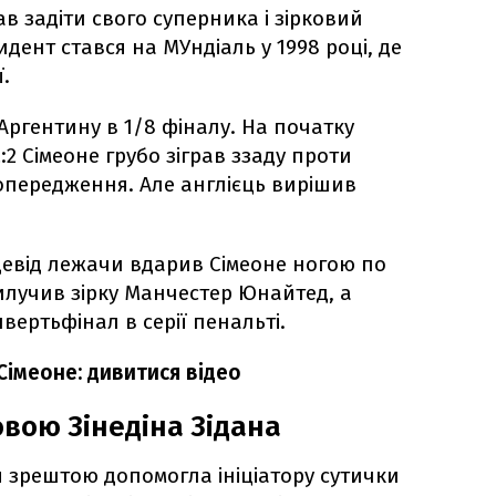
в задіти свого суперника і зірковий
идент стався на МУндіаль у 1998 році, де
ї.
Аргентину в 1/8 фіналу. На початку
:2 Сімеоне грубо зіграв ззаду проти
опередження. Але англієць вирішив
 Девід лежачи вдарив Сімеоне ногою по
 вилучив зірку Манчестер Юнайтед, а
вертьфінал в серії пенальті.
Сімеоне: дивитися відео
вою Зінедіна Зідана
я зрештою допомогла ініціатору сутички