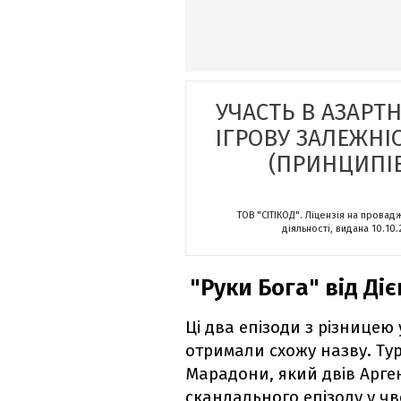
УЧАСТЬ В АЗАРТ
ІГРОВУ ЗАЛЕЖНІ
(ПРИНЦИПІВ
ТОВ "СІТІКОД". Ліцензія на провад
діяльності, видана 10.10
"Руки Бога" від Ді
Ці два епізоди з різницею 
отримали схожу назву. Тур
Марадони, який двів Арге
скандального епізоду у чв