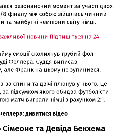
стався резонансний момент за участі двох
 1/8 фіналу між собою зійшлись чинний
 та майбутні чемпіони світу німці.
 важливої новини
Підпишіться на 24
айму емоції сколихнув грубий фол
уді Феллера. Суддя виписав
, але Франк на цьому не зупинився.
з-за спини та двічі плюнув у нього. Це
 за підсумком якого обидва футболісти
ю матч виграли німці з рахунком 2:1.
Феллера: дивитися відео
о Сімеоне та Девіда Бекхема