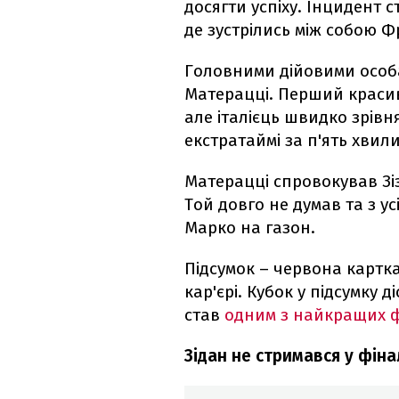
досягти успіху. Інцидент с
де зустрілись між собою Фр
Головними дійовими особа
Матерацці. Перший краси
але італієць швидко зрівн
екстратаймі за п'ять хвили
Матерацці спровокував Зі
Той довго не думав та з у
Марко на газон.
Підсумок – червона картк
кар'єрі. Кубок у підсумку ді
став
одним з найкращих фі
Зідан не стримався у фін