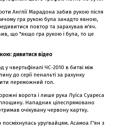
роти Англії Марадона забив рукою після
ричому гра рукою була занадто явною,
редивитися повтор та зарахував м'яч.
вив, що "якщо гра рукою і була, то це
кою: дивитися відео
д у чвертьфіналі ЧС-2010 в битві між
лину до серії пенальті за рахунку
бити переможний гол.
орожні ворота і лише рука Луїса Суареса
у площину. Нападник цілеспрямовано
тримав очікувану червону картку.
 посміхнулась уругвайцям. Асамоа Г'ян з