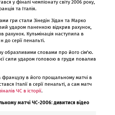
тався у фіналі чемпіонату світу 2006 року,
анція та Італія.
ми гри стали Зінедін Зідан та Марко
вий ударом паненкою відкрив рахунок,
яв рахунок. Кульмінація наступила в
н до серії пенальті.
зу образливими словами про його сім'ю.
сієї сили ударом головою в груди повалив
а французу в його прощальному матчі в
стався Італії в серії пенальті, а сам матч
налів ЧС в історії
.
альному матчі ЧС-2006: дивитися відео