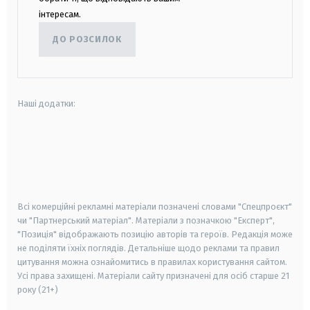
інтересам.
ДО РОЗСИЛОК
Наші додатки:
android
apple
smart tv
samsung smart tv
Всі комерційні рекламні матеріали позначені словами "Спецпроєкт"
чи "Партнерський матеріал". Матеріали з позначкою "Експерт",
"Позиція" відображають позицію авторів та героїв. Редакція може
не поділяти їхніх поглядів. Детальніше щодо реклами та правил
цитування можна ознайомитись в правилах користування сайтом.
Усі права захищені.
Матеріали сайту призначені для осіб старше
21
року (21+)