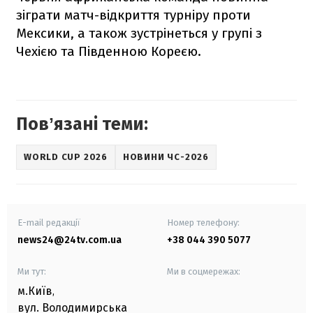
зіграти матч-відкриття турніру проти
Мексики, а також зустрінеться у групі з
Чехією та Південною Кореєю.
Повʼязані теми:
WORLD CUP 2026
НОВИНИ ЧС-2026
E-mail редакції
Номер телефону:
news24@24tv.com.ua
+38 044 390 5077
Ми тут:
Ми в соцмережах:
м.Київ
,
вул. Володимирська