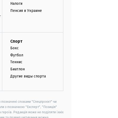
Налоги
Пенсия в Украине
т
Спорт
Бокс
Футбол
Теннис
Биатлон
Другие виды спорта
и позначені словами "Спецпроєкт" чи
ли з позначкою "Експерт", "Позиція"
героїв. Редакція може не поділяти їхніх
ами та правил цитування можна