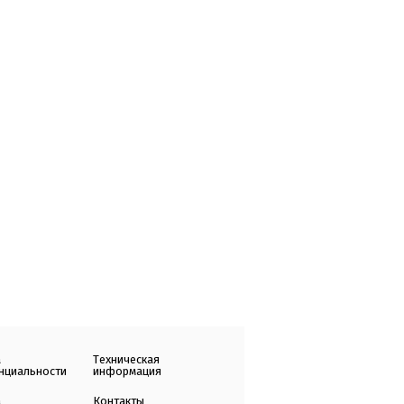
а
Техническая
нциальности
информация
а
Контакты