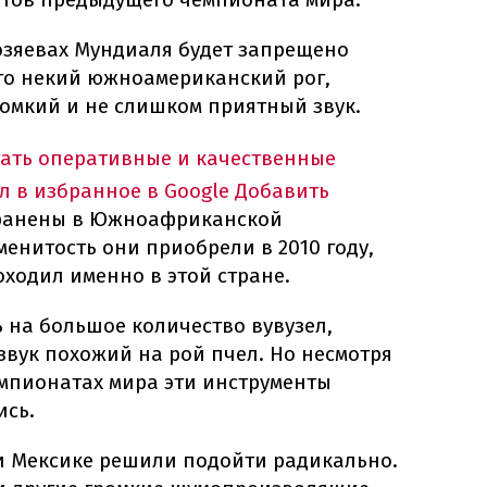
озяевах Мундиаля будет запрещено
Это некий южноамериканский рог,
ромкий и не слишком приятный звук.
тать оперативные и качественные
л в избранное в Google
Добавить
транены в Южноафриканской
енитость они приобрели в 2010 году,
ходил именно в этой стране.
 на большое количество вувузел,
вук похожий на рой пчел. Но несмотря
емпионатах мира эти инструменты
ись.
 и Мексике решили подойти радикально.