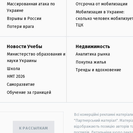
Массированная атака по
Отсрочка от мобилизации
Украине
Мобилизация в Украине:
Взрывы в России
сколько человек мобилизуе
ТЦК
Потери врага
Новости Учебы
Недвижимость
Министерство образования и
Аналитика рынка
науки Украины
Покупка жилья
Школа
Тренды и вдохновение
НМТ 2026
Саморазвитие
Обучение за границей
Всі комерційні рекламні матеріал
"Партнерський матеріал". Матеріа
відображають позицію авторів та 
К РАССЫЛКАМ
поглядів. Детальніше щодо рекл