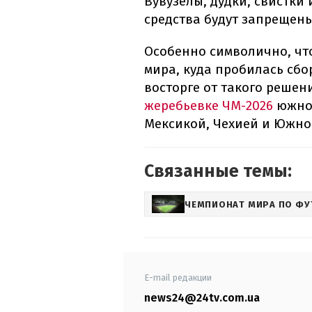
Вувузелы, дудки, свистки
средства будут запрещены
Особенно символично, чт
мира, куда пробилась сбо
восторге от такого решен
жеребьевке ЧМ-2026
южноа
Мексикой, Чехией и Южно
Связанные темы:
ЧЕМПИОНАТ МИРА ПО ФУ
E-mail редакции
news24@24tv.com.ua