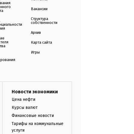
ования
енного
Вакансии
та
Структура
а
собственности
нциальности
ния
Архив
ние
ателя
Карта сайта
тва
Игры
ирования
Новости экономики
Цена нефти
Курсы валют
Финансовые новости
Тарифы на коммунальные
услуги