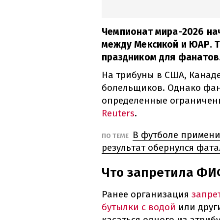
Чемпионат мира-2026 на
между Мексикой и ЮАР. 
праздником для фанатов
На трибуны в США, Канад
болельщиков. Однако фа
определенные ограничени
Reuters
.
В футболе примени
ПО ТЕМЕ
результат обернулся фат
Что запретила ФИ
Ранее организация
запре
бутылки с водой
или друг
касаться одного из атри