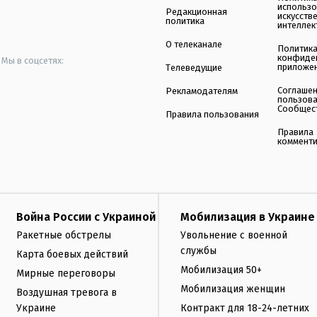
использ
Редакционная
искусств
политика
интеллек
О телеканале
Политик
конфиде
Мы в соцсетях:
приложе
Телеведущие
Соглаше
Рекламодателям
пользов
Сообщес
Правила пользования
Правила
коммент
Война России с Украиной
Мобилизация в Украине
Ракетные обстрелы
Увольнение с военной
службы
Карта боевых действий
Мобилизация 50+
Мирные переговоры
Мобилизация женщин
Воздушная тревога в
Украине
Контракт для 18-24-летних