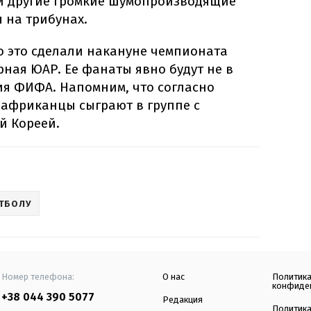
 и другие громкие шумопроизводящие
 на трибунах.
о это сделали накануне чемпионата
рная ЮАР. Ее фанаты явно будут не в
ия ФИФА. Напомним, что согласно
фриканцы сыграют в группе с
й Кореей.
ТБОЛУ
Номер телефона:
О нас
Политик
конфиде
+38 044 390 5077
Редакция
Политик