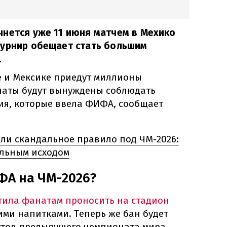
чнется уже 11 июня матчем в Мехико
Турнир обещает стать большим
.
е и Мексике приедут миллионы
наты будут вынуждены соблюдать
я, которые ввела ФИФА, сообщает
ли скандальное правило под ЧМ-2026:
альным исходом
ФА на ЧМ-2026?
тила фанатам проносить на стадион
ими напитками. Теперь же бан будет
бутов предыдущего чемпионата мира.