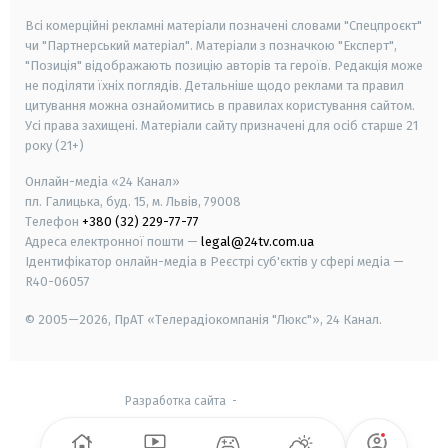
Всі комерційні рекламні матеріали позначені словами "Спецпроєкт"
чи "Партнерський матеріал". Матеріали з позначкою "Експерт",
"Позиція" відображають позицію авторів та героїв. Редакція може
не поділяти їхніх поглядів. Детальніше щодо реклами та правил
цитування можна ознайомитись в правилах користування сайтом.
Усі права захищені.
Матеріали сайту призначені для осіб старше
21
року (21+)
Онлайн-медіа «24 Канал»
пл. Галицька, буд. 15, м. Львів, 79008
Телефон
+380 (32) 229-77-77
Адреса електронної пошти —
legal@24tv.com.ua
Ідентифікатор онлайн-медіа в Реєстрі суб'єктів у сфері медіа —
R40-06057
© 2005—2026,
ПрАТ «Телерадіокомпанія "Люкс"», 24 Канал.
Разработка сайта
-