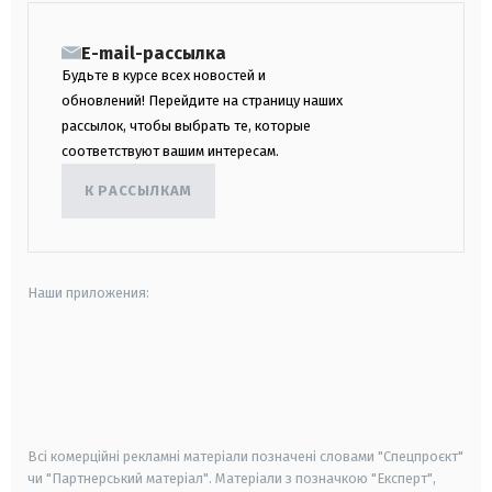
E-mail-рассылка
Будьте в курсе всех новостей и
обновлений! Перейдите на страницу наших
рассылок, чтобы выбрать те, которые
соответствуют вашим интересам.
К РАССЫЛКАМ
Наши приложения:
android
apple
smart tv
samsung smart tv
Всі комерційні рекламні матеріали позначені словами "Спецпроєкт"
чи "Партнерський матеріал". Матеріали з позначкою "Експерт",