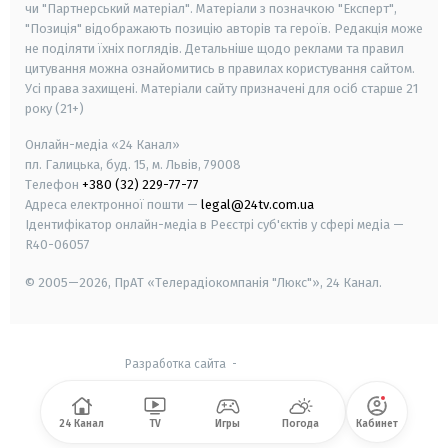
чи "Партнерський матеріал". Матеріали з позначкою "Експерт",
"Позиція" відображають позицію авторів та героїв. Редакція може
не поділяти їхніх поглядів. Детальніше щодо реклами та правил
цитування можна ознайомитись в правилах користування сайтом.
Усі права захищені.
Матеріали сайту призначені для осіб старше
21
року (21+)
Онлайн-медіа «24 Канал»
пл. Галицька, буд. 15, м. Львів, 79008
Телефон
+380 (32) 229-77-77
Адреса електронної пошти —
legal@24tv.com.ua
Ідентифікатор онлайн-медіа в Реєстрі суб'єктів у сфері медіа —
R40-06057
© 2005—2026,
ПрАТ «Телерадіокомпанія "Люкс"», 24 Канал.
Разработка сайта
-
24 Канал
TV
Игры
Погода
Кабинет